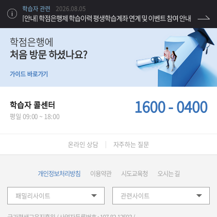
학습자 관련
2026.08.05
[안내] 학점은행제 학습이력 평생학습계좌 연계 및 이벤트 참여 안내
학점은행에
처음 방문 하셨나요?
가이드 바로가기
1600 - 0400
학습자 콜센터
평일 09:00 ~ 18:00
온라인 상담
자주하는 질문
개인정보처리방침
이용약관
시도교육청
오시는 길
패밀리사이트
관련사이트
국가평생교육진흥원 / 사업자등록번호 : 107-82-12593 /