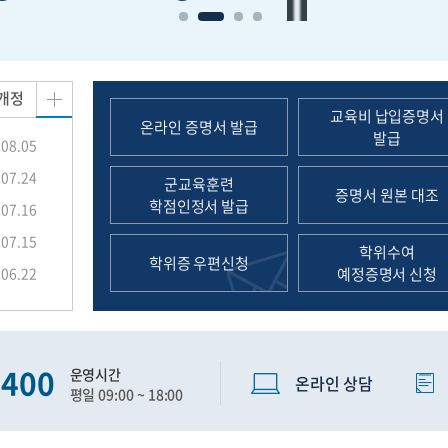
 개정
교육비 납입증명서
온라인 증명서 발급
발급
.08.05
.07.24
군교육훈련
증명서 원본 대조
학점인정서 발급
.07.16
.07.15
학위수여
학위증 우편신청
.06.22
예정증명서 신청
0400
운영시간
온라인 상담
평일 09:00 ~ 18:00