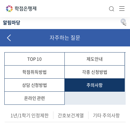
통합검색 바
주메
알림마당
공지사항
자주하는 질문
자료실
슬기로운 학점생활
TOP 10
제도안내
자주하는 질문
학점취득방법
각종 신청방법
신문고
상담 신청방법
주의사항
온라인 관련
1년/1학기 인정제한
간호보건계열
기타 주의사항