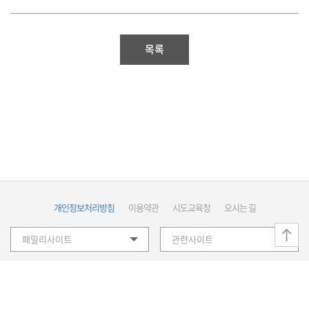
목록
개인정보처리방침
이용약관
시도교육청
오시는 길
패밀리사이트
관련사이트
국가평생교육진흥원 / 사업자등록번호 : 107-82-12593 /
(07800) 서울시 강서구 마곡중앙로 105-7(K스퀘어 마곡 타워1)
Copyright(C)NILE. ALL rights reserved.