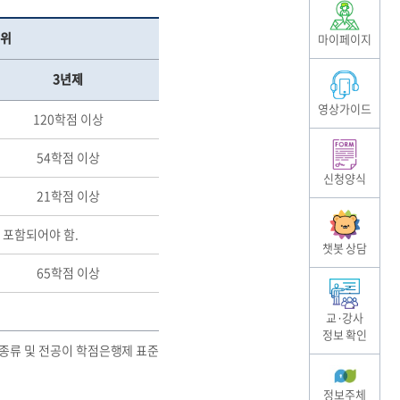
위
마이페이지
3년제
영상가이드
120학점 이상
54학점 이상
신청양식
21학점 이상
 포함되어야 함.
챗봇 상담
65학점 이상
교·강사
정보 확인
위종류 및 전공이 학점은행제 표준
정보주체