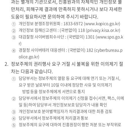
과는 별개의 기관으로서, 진흥원과의 자체적인 개인정보 불
만처리, 피해구제 결과에 만족하지 못하시거나 보다 자세한
도움이 필요하시면 문의하여 주시기 바랍니다.
개인정보 분쟁조정위원회 :
1833-6972
(
www.kopico.go.kr
)
①
개인정보 침해신고센터 : (국번없이)
118
(
privacy.kisa.or.kr
)
②
대검찰청 사이버범죄수사단 : (국번없이)
1301
(
www.spo.go.k
③
r
)
경찰청 사이버테러 대응센터 : (국번없이)
182
(
cyberbureau.p
④
olice.go.kr
)
정보주체의 권리행사 요구 거절 시 불복을 위한 이의제기 절
차는 다음과 같습니다.
담당부서는 정보주체의 열람 등 요구에 대해 연기 또는 거절 시,
①
요구 받은 날로부터 10일 이내에 정당한 사유 및 이의제기
방법 등을 정보주체에게 서면으로 통지
담당부서에서 정보주체의 이의제기 신청을 접수(서면, 팩스, 이메
②
일 등)하여 담당부서 개인정보보호 담당자가 내용 확인
개인정보보호 분야별책임자가 처리결과에 대한 최종 검토
③
담당부서에서 정보주체에게 처리결과 통보
④
정보주체의 요구에 대하여 진흥원장이 행한 처분 또는 부작위로
⑤