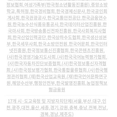
정보협회,여성가족부(한국청소년활동진흥원),중앙소방
학교,특허청,한국경비협회,한국경제신문사,한국공인회
계사회,한국관광공사,한국교통안전공단,한국금융연수
원,한국농수산식품유통공사,한국데이터산업진흥원,한
국마사회,한국방송통신전파진흥원,한국사회복지사협
회,한국산업인력공단,한국상하수도협회,한국생산성본
자
부,한국세무사회,한국소방안전원,한국어문회,한국인터
넷진흥원,한국정보통신진흥협회,한국콘텐츠진흥원,
(사)한국경영기술지도사회,(사)한국국어능력평가협회,
(사)한국자동차진단보증협회,(사)한국정보통신자격협
회,(사)한국정보평가협회,한국통합물류협회,(사)한국행
정관리협회,(재)한국산업교육원,(재)한국언어문화연구
원,해양수산부,행정안전부,한국발명진흥회,농업정책보
험금융원
17개 시·도교육청 및 지방자치단체(서울,부산,대구,인
천,광주,대전,울산,세종,경기,강원,충북,충남,전북,전남,
경북,경남,제주도)