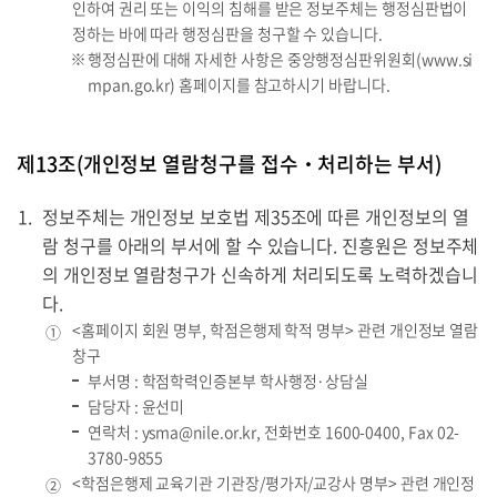
인하여 권리 또는 이익의 침해를 받은 정보주체는 행정심판법이
정하는 바에 따라 행정심판을 청구할 수 있습니다.
행정심판에 대해 자세한 사항은 중앙행정심판위원회(
www.si
mpan.go.kr
) 홈페이지를 참고하시기 바랍니다.
제13조(개인정보 열람청구를 접수‧처리하는 부서)
정보주체는 개인정보 보호법 제35조에 따른 개인정보의 열
람 청구를 아래의 부서에 할 수 있습니다. 진흥원은 정보주체
의 개인정보 열람청구가 신속하게 처리되도록 노력하겠습니
다.
<홈페이지 회원 명부, 학점은행제 학적 명부> 관련 개인정보 열람
①
창구
부서명 : 학점학력인증본부 학사행정·상담실
담당자 : 윤선미
연락처 :
ysma@nile.or.kr
, 전화번호
1600-0400
, Fax 02-
3780-9855
<학점은행제 교육기관 기관장/평가자/교강사 명부> 관련 개인정
②