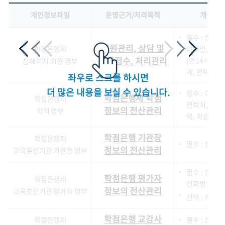
개인정보파일
운영근거/처리목적
개인정보
필수 : 성명,
회원관리, 상담 및
학점은행제
이메일, 상담
민원접수, 처리관리
(만14세미만
홈페이지 회원 명부
계, 연락처)
좌우로 스크롤 하시면
더 많은 내용을 보실 수 있습니다.
필수 : 이름
학점은행제 학점
학점은행제
연락처, 주소
정보의 전산관리
학적 명부
력, 학습자번
학점은행 기관장
학점은행제
필수 : 성명,
정보의 전산관리
교육훈련기관 기관장 명부
필수 : 성명,
학점은행 평가자
학점은행제
전화번호, 휴
정보의 전산관리
교육훈련기관 평가자 명부
선택 : 계좌번
학점은행 교강사
학점은행제
필수 : 성명, 