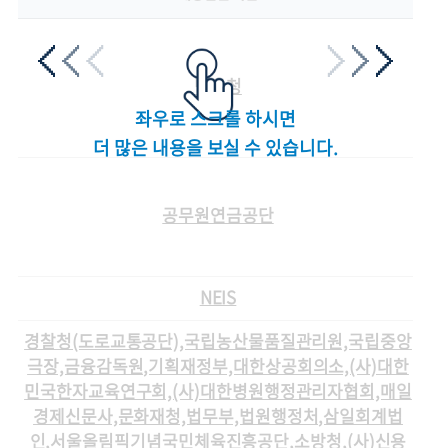
입
병무청
기
좌우로 스크롤 하시면
더 많은 내용을 보실 수 있습니다.
학
공무원연금공단
대
NEIS
경찰청(도로교통공단),국립농산물품질관리원,국립중앙
극장,금융감독원,기획재정부,대한상공회의소,(사)대한
민국한자교육연구회,(사)대한병원행정관리자협회,매일
경제신문사,문화재청,법무부,법원행정처,삼일회계법
인,서울올림픽기념국민체육진흥공단,소방청,(사)신용