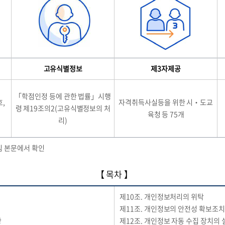
고유식별정보
제3자제공
「학점인정 등에 관한 법률」시행
호,
자격취득사실등을 위한 시‧도교
령 제19조의2(고유식별정보의 처
육청 등 75개
리)
 본문에서 확인
【 목차 】
제10조. 개인정보처리의 위탁
제11조. 개인정보의 안전성 확보조치
황
제12조. 개인정보 자동 수집 장치의 