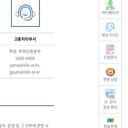
마이페이지
영상가이드
고충처리부서
학점·학력인증본부
신청양식
1600-0400
ysma@nile.or.kr,
gyum@nile.or.kr
챗봇 상담
교·강사
정보 확인
설치·운영 및 그 거부에 관한 사
정보주체