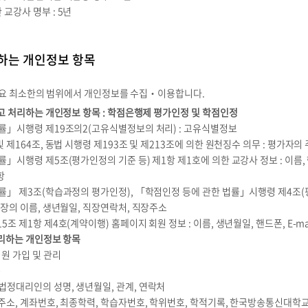
교강사 명부 : 5년
하는 개인정보 항목
필요 최소한의 범위에서 개인정보를 수집‧이용합니다.
고 처리하는 개인정보 항목 : 학점은행제 평가인정 및 학점인정
률」시행령 제19조의2(고유식별정보의 처리) : 고유식별정보
 제164조, 동법 시행령 제193조 및 제213조에 의한 원천징수 의무 : 평가자
시행령 제5조(평가인정의 기준 등) 제1항 제1호에 의한 교강사 정보 : 이름, 핸드폰
항
률」 제3조(학습과정의 평가인정), 「학점인정 등에 관한 법률」시행령 제4조(
관장의 이름, 생년월일, 직장연락처, 직장주소
 제1항 제4호(계약이행) 홈페이지 회원 정보 : 이름, 생년월일, 핸드폰, E-ma
리하는 개인정보 항목
원 가입 및 관리
용
 법정대리인의 성명, 생년월일, 관계, 연락처
주소, 계좌번호, 최종학력, 학습자번호, 학위번호, 학적기록, 한국방송통신대학